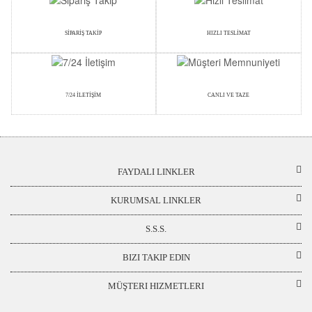
SİPARİŞ TAKİP
HIZLI TESLİMAT
7/24 İLETİŞİM
CANLI VE TAZE
FAYDALI LINKLER
KURUMSAL LINKLER
S.S.S.
BIZI TAKIP EDIN
MÜŞTERI HIZMETLERI