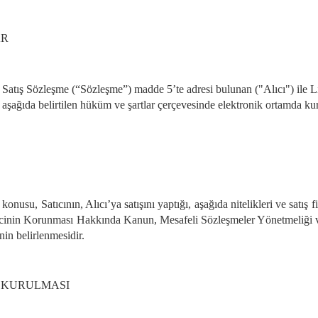
AR
 Satış Sözleşme (“
Sözleşme
”) madde 5’te adresi bulunan ("
Alıcı
") ile 
 aşağıda belirtilen hüküm ve şartlar çerçevesinde elektronik ortamda ku
onusu, Satıcının, Alıcı’ya satışını yaptığı, aşağıda nitelikleri ve satış fiy
icinin Korunması Hakkında Kanun, Mesafeli Sözleşmeler Yönetmeliği ve 
in belirlenmesidir.
 KURULMASI