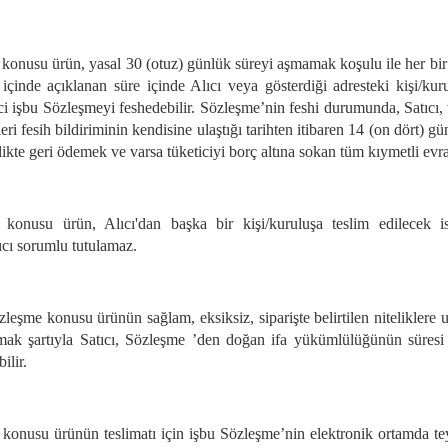
konusu ürün, yasal 30 (otuz) günlük süreyi aşmamak koşulu ile her bir ü
 içinde açıklanan süre içinde Alıcı veya gösterdiği adresteki kişi/kur
ici işbu Sözleşmeyi feshedebilir. Sözleşme’nin feshi durumunda, Satıcı, 
i fesih bildiriminin kendisine ulaştığı tarihten itibaren 14 (on dört) gü
rlikte geri ödemek ve varsa tüketiciyi borç altına sokan tüm kıymetli evr
konusu ürün, Alıcı'dan başka bir kişi/kuruluşa teslim edilecek ise
cı sorumlu tutulamaz.
özleşme konusu ürünün sağlam, eksiksiz, siparişte belirtilen nitelikler
ak şartıyla Satıcı, Sözleşme ’den doğan ifa yükümlülüğünün süresi d
ilir.
konusu ürünün teslimatı için işbu Sözleşme’nin elektronik ortamda tey