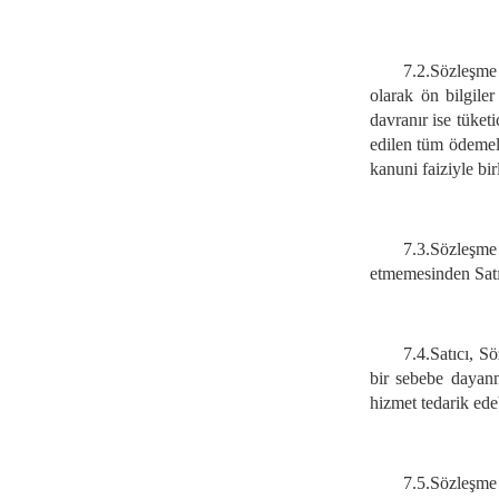
7.2.
Sözleşme 
olarak ön bilgiler
davranır ise tüket
edilen tüm ödemeler
kanuni faiziyle bi
7.3.
Sözleşme 
etmemesinden Satı
7.4.
Satıcı, S
bir sebebe dayanm
hizmet tedarik edeb
7.5.
Sözleşme 