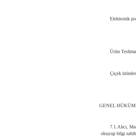
Elektronik p
Ürün Teslimat
Çiçek ürünleri
GENEL HÜKÜM
7.1.
Alıcı, Mad
okuyup bilgi sahib