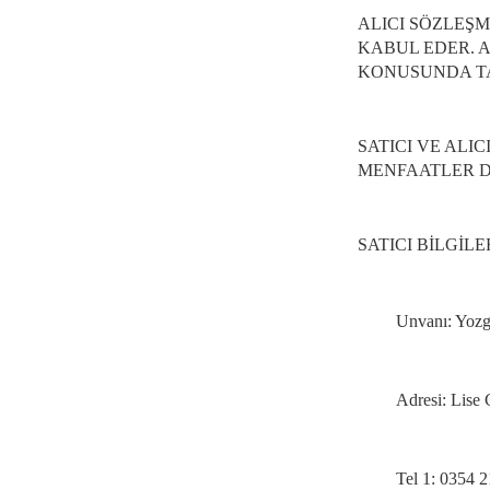
ALICI SÖZLEŞ
KABUL EDER. 
KONUSUNDA TA
SATICI VE ALI
MENFAATLER D
SATICI BİLGİLE
Unvanı: Yozga
Adresi: Lise 
Tel 1: 0354 