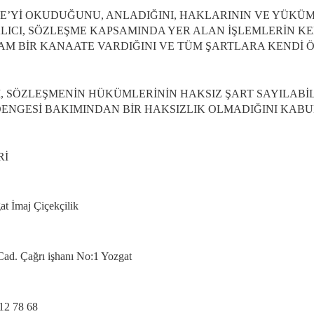
ME’Yİ OKUDUĞUNU, ANLADIĞINI, HAKLARININ VE YÜKÜ
ALICI, SÖZLEŞME KAPSAMINDA YER ALAN İŞLEMLERİN 
M BİR KANAATE VARDIĞINI VE TÜM ŞARTLARA KENDİ ÖZ
CI, SÖZLEŞMENİN HÜKÜMLERİNİN HAKSIZ ŞART SAYILABİL
ENGESİ BAKIMINDAN BİR HAKSIZLIK OLMADIĞINI KAB
Rİ
t İmaj Çiçekçilik
Cad. Çağrı işhanı No:1 Yozgat
212 78 68