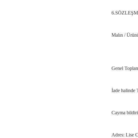
6.
SÖZLEŞM
Malın / Ürünün
Genel Toplam
İade halinde T
Cayma bildiri
Adres:
Lise C