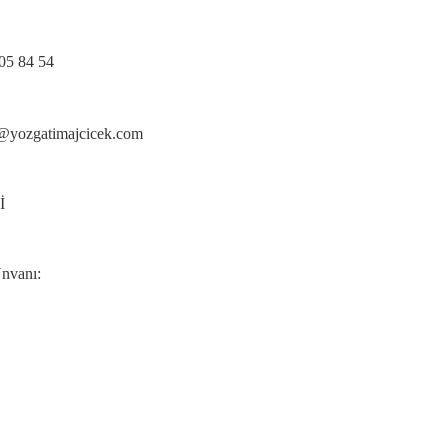
505 84 54
o@yozgatimajcicek.com
İ
nvanı: