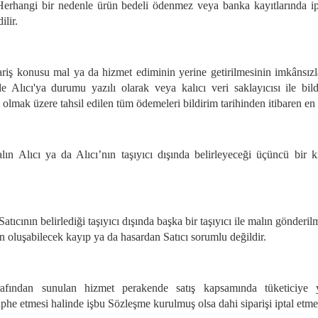
 Herhangi bir nedenle ürün bedeli ödenmez veya banka kayıtlarında ipt
ilir.
pariş konusu mal ya da hizmet ediminin yerine getirilmesinin imkânsızl
de Alıcı'ya durumu yazılı olarak veya kalıcı veri saklayıcısı ile b
l olmak üzere tahsil edilen tüm ödemeleri bildirim tarihinden itibaren en 
alın Alıcı ya da Alıcı’nın taşıyıcı dışında belirleyeceği üçüncü bir 
Satıcının belirlediği taşıyıcı dışında başka bir taşıyıcı ile malın gönderi
en oluşabilecek kayıp ya da hasardan Satıcı sorumlu değildir.
arafından sunulan hizmet perakende satış kapsamında tüketiciye yö
e etmesi halinde işbu Sözleşme kurulmuş olsa dahi siparişi iptal etme v