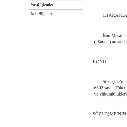
Yasal İşlemler
İade Bilgileri
1.
TARAFL
İşbu Mesafeli
("
Satıcı
") arasında
KONU
Sözleşme’nin k
6502 sayılı Tüket
ve yükümlülüklerin
SÖZLEŞME’NİN