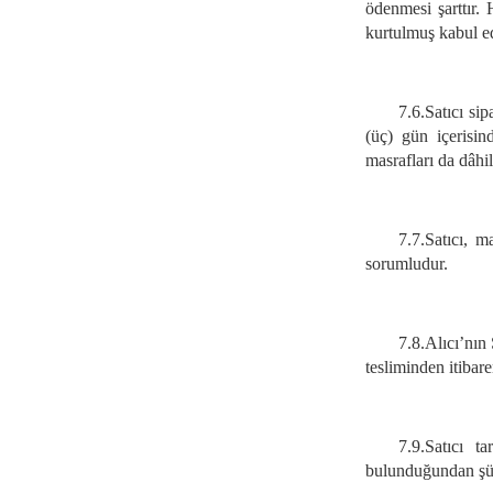
ödenmesi şarttır.
kurtulmuş kabul ed
7.6.
Satıcı si
(üç) gün içerisin
masrafları da dâhi
7.7.
Satıcı, m
sorumludur.
7.8.
Alıcı’nın 
tesliminden itibar
7.9.
Satıcı t
bulunduğundan şüph