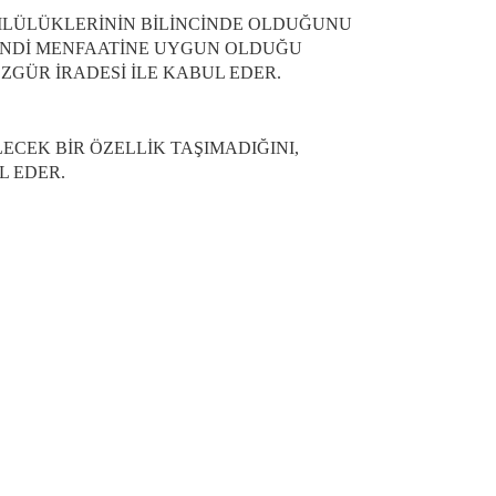
MLÜLÜKLERİNİN BİLİNCİNDE OLDUĞUNU
KENDİ MENFAATİNE UYGUN OLDUĞU
GÜR İRADESİ İLE KABUL EDER.
ECEK BİR ÖZELLİK TAŞIMADIĞINI,
UL EDER.